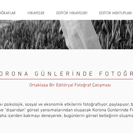
OĞRAFLAR
HİKAYELER
EDİTÖR HİKAYELERİ
EDİTÖR MEKTUPLARI
ORONA GÜNLERİNDE FOTO
Ortaklaşa Bir Editöryal Fotoğraf Çalışması
psikolojik, sosyal ve ekonomik etkilerini fotoğraflıyor, paylaşıyor, 
 ve "dışarıdan" görsel yansımalarından oluşacak Korona Günlerinde Fo
aha içerden bakmayı deneyerek, bugünlerin görsel belleğinin oluşm