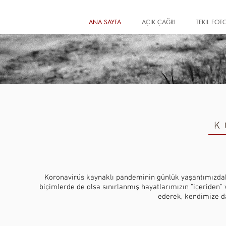
ANA SAYFA
AÇIK ÇAĞRI
TEKIL FOT
K
Koronavirüs kaynaklı pandeminin günlük yaşantımızdaki 
biçimlerde de olsa sınırlanmış hayatlarımızın "içeriden"
ederek, kendimize d