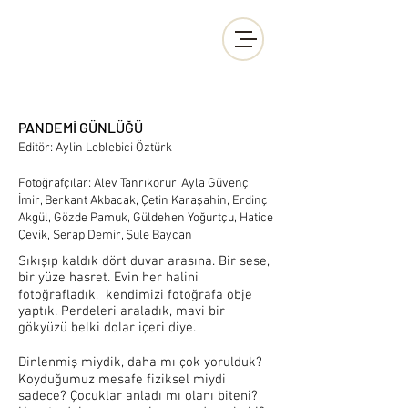
PANDEMİ GÜNLÜĞÜ
Editör: Aylin Leblebici Öztürk
Fotoğrafçılar: Alev Tanrıkorur, Ayla Güvenç
İmir, Berkant Akbacak, Çetin Karaşahin, Erdinç
Akgül, Gözde Pamuk, Güldehen Yoğurtçu, Hatice
Çevik, Serap Demir, Şule Baycan
Sıkışıp kaldık dört duvar arasına. Bir sese,
bir yüze hasret. Evin her halini
fotoğrafladık, kendimizi fotoğrafa obje
yaptık. Perdeleri araladık, mavi bir
gökyüzü belki dolar içeri diye.
Dinlenmiş miydik, daha mı çok yorulduk?
Koyduğumuz mesafe fiziksel miydi
sadece? Çocuklar anladı mı olanı biteni?