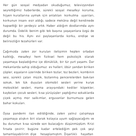
Her gün sosyal medyadan okuduğumuz, televizyondan
seyrettiğimiz haberlerde, sürekli sosyal mesafeyi koruma,
hijyen kurallarına uymak için anlatılan korkutma uyarıları,
korkunun insanı esir aldığı, sadece mekâna değil kendinede
hapsettiği bir yerdeyiz artık. Haber aldığım dostlarımda aynı
durumda. Üstelik benim gibi tek başına yaşayanlara özgü de
değil bu his. Aynı evi paylaşanlarda korku, endişe ve
belirsizliğin tezahürleri var.
Çağımızda zaten zor kurulan iletişimin hepten ortadan
kalktığı, mesafeyi hem fiziksel hem psikolojik olarak
yaşamaya başladığımız içe dönüklük, bir tür yurt yaşamı. Dar
mekanlarda sahip olduğumuz ev halleri; öbür yandan biriken
çöpler, eşyaların üzerinde biriken tozlar, toz bezleri, kombinin
sesi, sürekli çalan müzik, tozlanmış pencerelerden bakılan
sokak, tek tük duyulan otomobil sesleri yerine kurye
motosiklet sesleri, mama arayışındaki kediler köpekler,
kaybolan çocuk sesleri, kısa yürüyüşler yaptığımız sokaklarda
çiçek açmış mor salkımlar, erguvanlar burnumuza gelen
bahar kokuları.
Oysa pandemi ilan edildiğinde, zaten yalnız çalışmaya
yaşamaya alışkın biri olarak kolayca uyum sağlayacağımı ve
bu durumun kısa sürede son bulacağını düşünmüştüm. Krizi
fırsata çevirir; bugüne kadar ertelediğim pek çok şeyi
tamamlayabilirim diye hesaplamıştım. Dışarlıklı hayattan