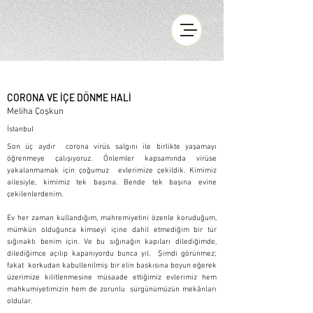
CORONA VE İÇE DÖNME HALİ
Meliha Çoşkun
İstanbul
Son üç aydır corona virüs salgını ile birlikte yaşamayı
öğrenmeye çalışıyoruz. Önlemler kapsamında virüse
yakalanmamak için çoğumuz evlerimize çekildik. Kimimiz
ailesiyle, kimimiz tek başına. Bende tek başına evine
çekilenlerdenim.
Ev her zaman kullandığım, mahremiyetini özenle koruduğum,
mümkün olduğunca kimseyi içine dahil etmediğim bir tür
sığınaktı benim için. Ve bu sığınağın kapıları dilediğimde,
dilediğimce açılıp kapanıyordu bunca yıl. Şimdi görünmez;
fakat korkudan kabullenilmiş bir elin baskısına boyun eğerek
üzerimize kilitlenmesine müsaade ettiğimiz evlerimiz hem
mahkumiyetimizin hem de zorunlu sürgünümüzün mekânları
oldular.