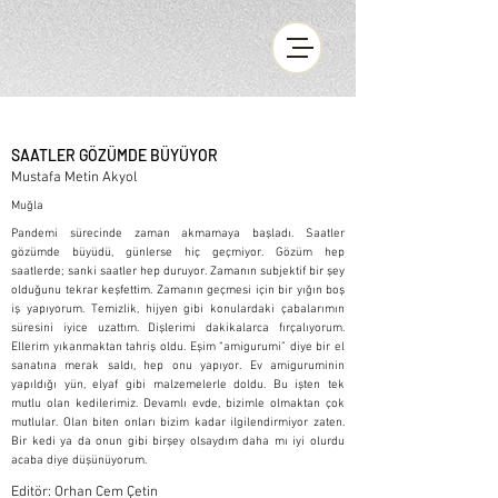
SAATLER GÖZÜMDE BÜYÜYOR
Mustafa Metin Akyol
Muğla
Pandemi sürecinde zaman akmamaya başladı. Saatler
gözümde büyüdü, günlerse hiç geçmiyor. Gözüm hep
saatlerde; sanki saatler hep duruyor. Zamanın subjektif bir şey
olduğunu tekrar keşfettim. Zamanın geçmesi için bir yığın boş
iş yapıyorum. Temizlik, hijyen gibi konulardaki çabalarımın
süresini iyice uzattım. Dişlerimi dakikalarca fırçalıyorum.
Ellerim yıkanmaktan tahriş oldu. Eşim “amigurumi” diye bir el
sanatına merak saldı, hep onu yapıyor. Ev amiguruminin
yapıldığı yün, elyaf gibi malzemelerle doldu. Bu işten tek
mutlu olan kedilerimiz. Devamlı evde, bizimle olmaktan çok
mutlular. Olan biten onları bizim kadar ilgilendirmiyor zaten.
Bir kedi ya da onun gibi birşey olsaydım daha mı iyi olurdu
acaba diye düşünüyorum.
Editör: Orhan Cem Çetin