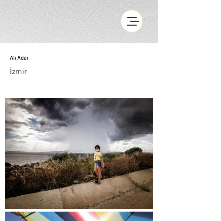
Ali Adar
İzmir